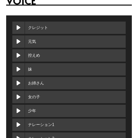
VOICE
クレジット
元気
控えめ
妹
お姉さん
女の子
少年
ナレーション1