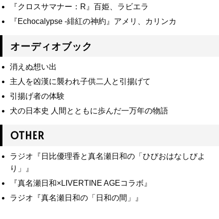
『クロスサマナー：R』百姫、ラビエラ
『Echocalypse -緋紅の神約』アメリ、カリンカ
オーディオブック
消えぬ想い出
主人を凶漢に襲われ子供二人と引揚げて
引揚げ者の体験
犬の日本史 人間とともに歩んだ一万年の物語
OTHER
ラジオ『日比優理香と真名瀬日和の「ひびおはなしびよ
り」』
『真名瀬日和×LIVERTINE AGEコラボ』
ラジオ『真名瀬日和の「日和の間」』