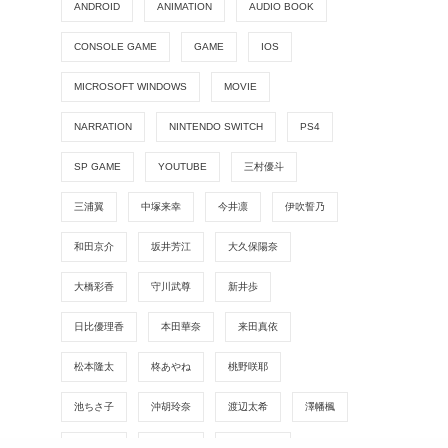
ANDROID
ANIMATION
AUDIO BOOK
CONSOLE GAME
GAME
IOS
MICROSOFT WINDOWS
MOVIE
NARRATION
NINTENDO SWITCH
PS4
SP GAME
YOUTUBE
三村優斗
三浦翼
中塚来幸
今井凛
伊吹誓乃
和田京介
坂井芳江
大久保陽奈
大橋彩香
守川武尊
新井歩
日比優理香
本田華奈
来田真依
松本隆太
柊あやね
桃野咲耶
池ちさ子
沖胡玲奈
渡辺太希
澤幡楓
田中智士
田村佳奈
真名瀬日和