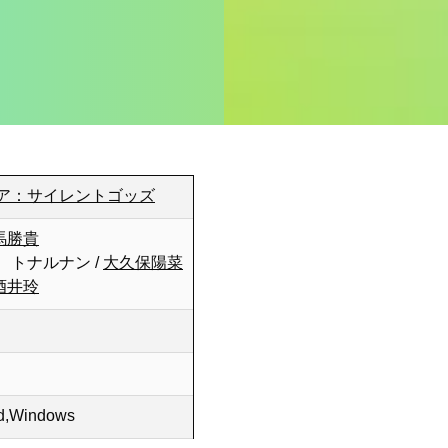
ア：サイレントゴッズ
馬勝貴
、トナルナン /
大久保陽菜
酒井玲
id,Windows