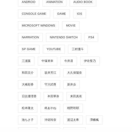
ANDROID
ANIMATION
AUDIO BOOK
CONSOLE GAME
GAME
IOS
MICROSOFT WINDOWS
MOVIE
NARRATION
NINTENDO SWITCH
PS4
SP GAME
YOUTUBE
三村優斗
三浦翼
中塚来幸
今井凛
伊吹誓乃
和田京介
坂井芳江
大久保陽奈
大橋彩香
守川武尊
新井歩
日比優理香
本田華奈
来田真依
松本隆太
柊あやね
桃野咲耶
池ちさ子
沖胡玲奈
渡辺太希
澤幡楓
田中智士
田村佳奈
真名瀬日和