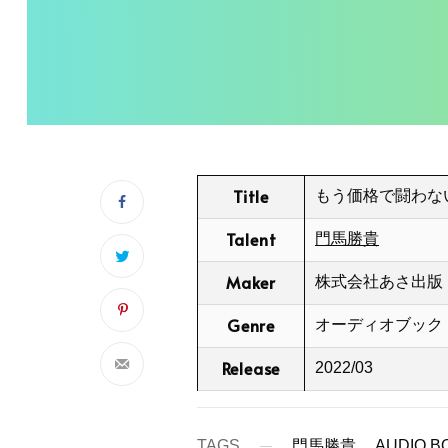
Title
もう価格で闘わな
Talent
門馬勝貴
Maker
株式会社あさ出版
Genre
オーディオブック
Release
2022/03
TAGS
門馬勝貴
AUDIO B