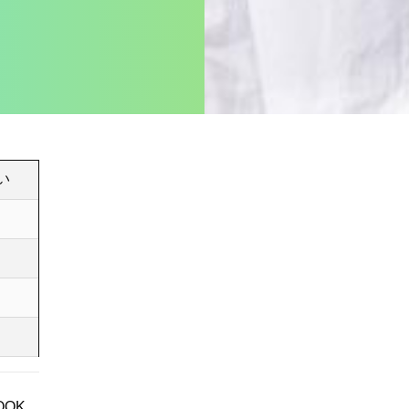
い
OOK