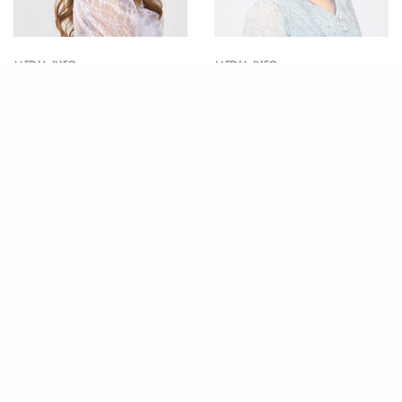
MEDIA INFO
MEDIA INFO
大橋彩香｜アニメ「てつり
澤幡楓・和田京介｜アニメ
ょー！meet with 鉄道むす
「うちの弟どもがすみませ
め」
ん」
MEDIA INFO
MEDIA INFO
田中智士｜アニメ「うしろ
酒井玲｜BLCD「魔女と猫」
の正面カムイさん」