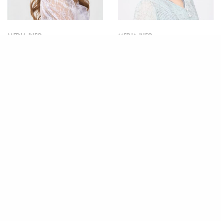
MEDIA INFO
MEDIA INFO
大橋彩香｜アニメ「てつり
澤幡楓・和田京介｜アニメ
ょー！meet with 鉄道むす
「うちの弟どもがすみませ
め」
ん」
MEDIA INFO
MEDIA INFO
田中智士｜アニメ「うしろ
酒井玲｜BLCD「魔女と猫」
の正面カムイさん」