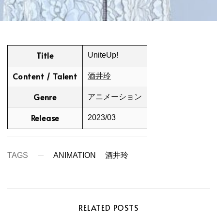
Title
UniteUp!
Content / Talent
酒井玲
Genre
アニメーション
Release
2023/03
TAGS
ANIMATION
酒井玲
RELATED POSTS