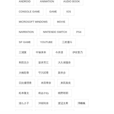
ANDROID
ANIMATION
AUDIO BOOK
CONSOLE GAME
GAME
IOS
MICROSOFT WINDOWS
MOVIE
NARRATION
NINTENDO SWITCH
PS4
SP GAME
YOUTUBE
三村優斗
三浦翼
中塚来幸
今井凛
伊吹誓乃
和田京介
坂井芳江
大久保陽奈
大橋彩香
守川武尊
新井歩
日比優理香
本田華奈
来田真依
松本隆太
柊あやね
桃野咲耶
池ちさ子
沖胡玲奈
渡辺太希
澤幡楓
田中智士
田村佳奈
真名瀬日和