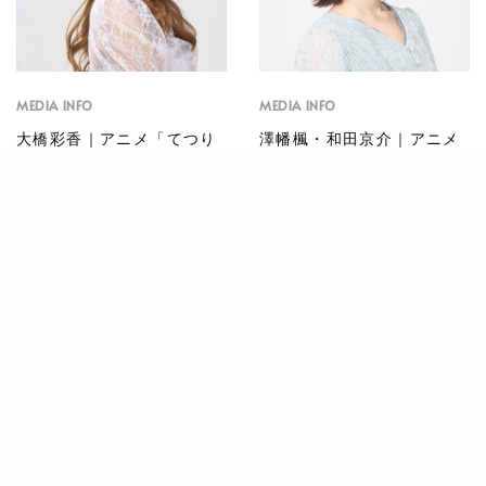
MEDIA INFO
MEDIA INFO
大橋彩香｜アニメ「てつり
澤幡楓・和田京介｜アニメ
ょー！meet with 鉄道むす
「うちの弟どもがすみませ
め」
ん」
MEDIA INFO
MEDIA INFO