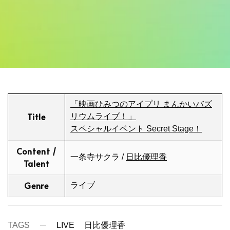
「映画ひみつのアイプリ まんかいバズ
Title
リウムライブ！」
スペシャルイベント Secret Stage！
Content /
一条寺サクラ /
日比優理香
Talent
Genre
ライブ
TAGS
LIVE
日比優理香