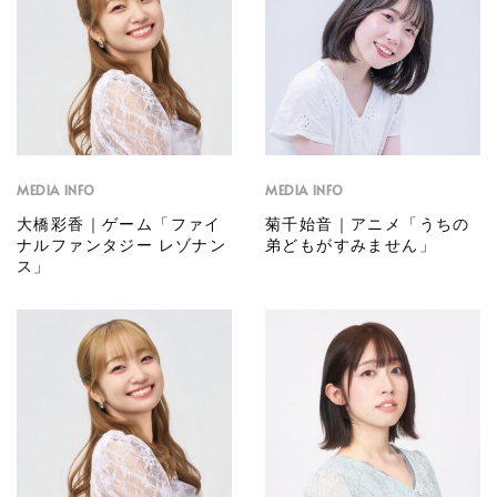
MEDIA INFO
MEDIA INFO
大橋彩香｜ゲーム「ファイ
菊千始音｜アニメ「うちの
ナルファンタジー レゾナン
弟どもがすみません」
ス」