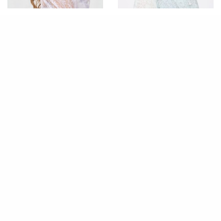
MEDIA INFO
MEDIA INFO
大橋彩香｜アニメ「てつり
澤幡楓・和田京介｜アニメ
ょー！meet with 鉄道むす
「うちの弟どもがすみませ
め」
ん」
MEDIA INFO
MEDIA INFO
田中智士｜アニメ「うしろ
酒井玲｜BLCD「魔女と猫」
の正面カムイさん」